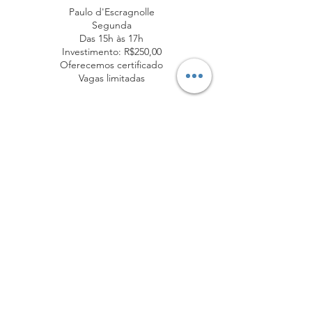
Paulo d'Escragnolle
Segunda
Das 15h às 17h
Investimento: R$250,00
Oferecemos certificado
Vagas limitadas
Informações de contato
(21)982488721
contato@laboratoriocariocademoda.com
Laboratório Carioca de Moda, Avenida das
Américas - Recreio dos Bandeirantes, Rio de
Janeiro - RJ, Brasil