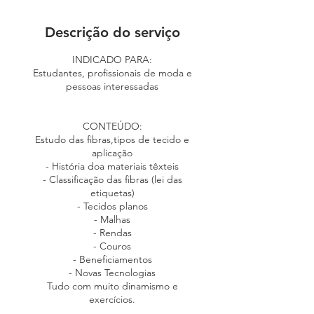
c
e
Descrição do serviço
r
r
INDICADO PARA:
a
Estudantes, profissionais de moda e
d
pessoas interessadas
o
CONTEÚDO:
Estudo das fibras,tipos de tecido e
aplicação
- História doa materiais têxteis
- Classificação das fibras (lei das
etiquetas)
- Tecidos planos
- Malhas
- Rendas
- Couros
- Beneficiamentos
- Novas Tecnologias
Tudo com muito dinamismo e
exercícios.